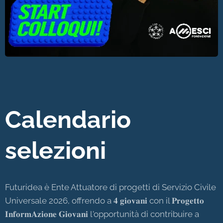
Calendario
selezioni
Futuridea è Ente Attuatore di progetti di Servizio Civile
Universale 2026, offrendo a 𝟒 𝐠𝐢𝐨𝐯𝐚𝐧𝐢 con il 𝐏𝐫𝐨𝐠𝐞𝐭𝐭𝐨
𝐈𝐧𝐟𝐨𝐫𝐦𝐀𝐳𝐢𝐨𝐧𝐞 𝐆𝐢𝐨𝐯𝐚𝐧𝐢 l'opportunità di contribuire a