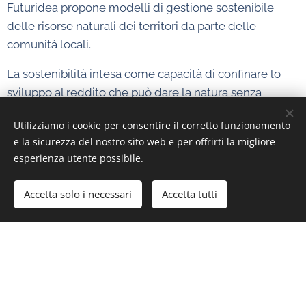
Futuridea propone modelli di gestione sostenibile
delle risorse naturali dei territori da parte delle
comunità locali.
La sostenibilità intesa come capacità di confinare lo
sviluppo al reddito che può dare la natura senza
distruggere il capitale di risorse naturali non
Utilizziamo i cookie per consentire il corretto funzionamento
riproducibili.
e la sicurezza del nostro sito web e per offrirti la migliore
esperienza utente possibile.
Accetta solo i necessari
Accetta tutti