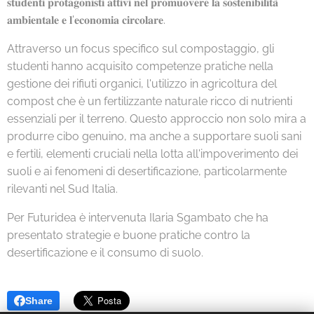
𝐬𝐭𝐮𝐝𝐞𝐧𝐭𝐢 𝐩𝐫𝐨𝐭𝐚𝐠𝐨𝐧𝐢𝐬𝐭𝐢 𝐚𝐭𝐭𝐢𝐯𝐢 𝐧𝐞𝐥 𝐩𝐫𝐨𝐦𝐮𝐨𝐯𝐞𝐫𝐞 𝐥𝐚 𝐬𝐨𝐬𝐭𝐞𝐧𝐢𝐛𝐢𝐥𝐢𝐭𝐚̀
𝐚𝐦𝐛𝐢𝐞𝐧𝐭𝐚𝐥𝐞 𝐞 𝐥'𝐞𝐜𝐨𝐧𝐨𝐦𝐢𝐚 𝐜𝐢𝐫𝐜𝐨𝐥𝐚𝐫𝐞.
Attraverso un focus specifico sul compostaggio, gli
studenti hanno acquisito competenze pratiche nella
gestione dei rifiuti organici, l'utilizzo in agricoltura del
compost che è un fertilizzante naturale ricco di nutrienti
essenziali per il terreno. Questo approccio non solo mira a
produrre cibo genuino, ma anche a supportare suoli sani
e fertili, elementi cruciali nella lotta all'impoverimento dei
suoli e ai fenomeni di desertificazione, particolarmente
rilevanti nel Sud Italia.
Per Futuridea è intervenuta Ilaria Sgambato che ha
presentato strategie e buone pratiche contro la
desertificazione e il consumo di suolo.
Share