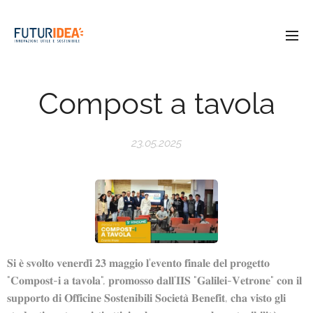
Compost a tavola
23.05.2025
𝐒𝐢 𝐞̀ 𝐬𝐯𝐨𝐥𝐭𝐨 𝐯𝐞𝐧𝐞𝐫𝐝𝐢̀ 𝟐𝟑 𝐦𝐚𝐠𝐠𝐢𝐨 𝐥'𝐞𝐯𝐞𝐧𝐭𝐨 𝐟𝐢𝐧𝐚𝐥𝐞 𝐝𝐞𝐥 𝐩𝐫𝐨𝐠𝐞𝐭𝐭𝐨
"𝐂𝐨𝐦𝐩𝐨𝐬𝐭-𝐢 𝐚 𝐭𝐚𝐯𝐨𝐥𝐚", 𝐩𝐫𝐨𝐦𝐨𝐬𝐬𝐨 𝐝𝐚𝐥𝐥'𝐈𝐈𝐒 "𝐆𝐚𝐥𝐢𝐥𝐞𝐢-𝐕𝐞𝐭𝐫𝐨𝐧𝐞" 𝐜𝐨𝐧 𝐢𝐥
𝐬𝐮𝐩𝐩𝐨𝐫𝐭𝐨 𝐝𝐢 𝐎𝐟𝐟𝐢𝐜𝐢𝐧𝐞 𝐒𝐨𝐬𝐭𝐞𝐧𝐢𝐛𝐢𝐥𝐢 𝐒𝐨𝐜𝐢𝐞𝐭𝐚̀ 𝐁𝐞𝐧𝐞𝐟𝐢𝐭, 𝐜𝐡𝐚 𝐯𝐢𝐬𝐭𝐨 𝐠𝐥𝐢