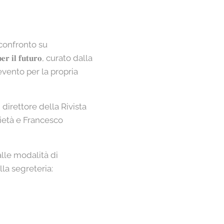
 confronto su
𝐞𝐫 𝐢𝐥 𝐟𝐮𝐭𝐮𝐫𝐨, curato dalla
evento per la propria
irettore della Rivista
rietà e Francesco
alle modalità di
lla segreteria: