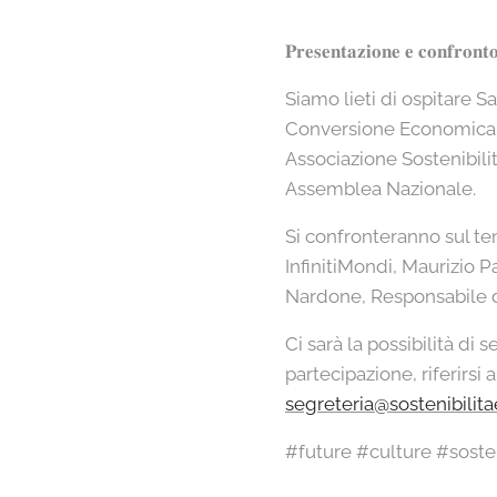
𝐏𝐫𝐞𝐬𝐞𝐧𝐭𝐚𝐳𝐢𝐨𝐧𝐞 𝐞 𝐜𝐨𝐧𝐟𝐫𝐨𝐧𝐭
Siamo lieti di ospitare S
Conversione Economica dell' Ecologia,
Associazione Sostenibilit
Assemblea Nazionale.
Si confronteranno sul te
InfinitiMondi, Maurizio P
Nardone, Responsabile del
Ci sarà la possibilità di 
partecipazione, riferirsi 
segreteria@sostenibilitae
#future #culture #soste