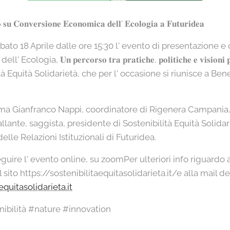
𝐨 𝐬𝐮 𝐂𝐨𝐧𝐯𝐞𝐫𝐬𝐢𝐨𝐧𝐞 𝐄𝐜𝐨𝐧𝐨𝐦𝐢𝐜𝐚 𝐝𝐞𝐥𝐥' 𝐄𝐜𝐨𝐥𝐨𝐠𝐢𝐚 𝐚 𝐅𝐮𝐭𝐮𝐫𝐢𝐝𝐞𝐚
abato 18 Aprile dalle ore 15:30 l' evento di presentazione e
 𝐔𝐧 𝐩𝐞𝐫𝐜𝐨𝐫𝐬𝐨 𝐭𝐫𝐚 𝐩𝐫𝐚𝐭𝐢𝐜𝐡𝐞, 𝐩𝐨𝐥𝐢𝐭𝐢𝐜𝐡𝐞 𝐞 𝐯𝐢𝐬𝐢𝐨𝐧𝐢 𝐩
à Equità Solidarietà, che per l' occasione si riunisce a Ben
ma Gianfranco Nappi, coordinatore di Rigenera Campania, d
allante, saggista, presidente di Sostenibilità Equità Solida
le Relazioni Istituzionali di Futuridea.
seguire l' evento online, su zoomPer ulteriori info riguardo 
al sito https://sostenibilitaequitasolidarieta.it/e alla mail de
quitasolidarieta.it
nibilità #nature #innovation