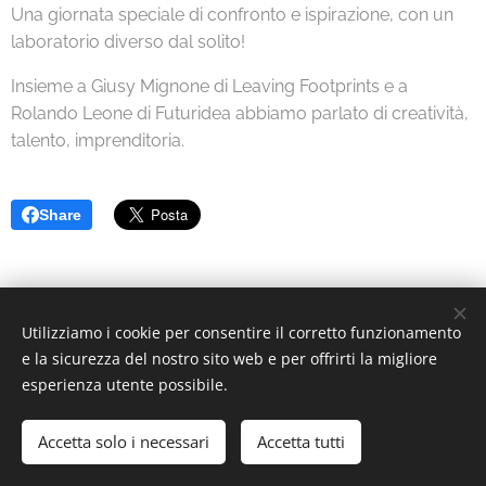
Una giornata speciale di confronto e ispirazione, con un
laboratorio diverso dal solito!
Insieme a Giusy Mignone di Leaving Footprints e a
Rolando Leone di Futuridea abbiamo parlato di creatività,
talento, imprenditoria.
Share
Utilizziamo i cookie per consentire il corretto funzionamento
e la sicurezza del nostro sito web e per offrirti la migliore
esperienza utente possibile.
© 2021 Futuridea.net | Tutti i diritti riservati.
Accetta solo i necessari
Accetta tutti
Cookies