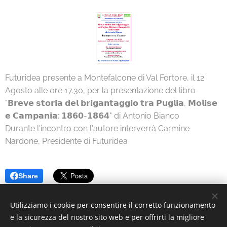
Futuridea presente a Montefalcone di Val Fortore, il 12
Agosto alle ore 17.30, per la presentazione del libro
"𝗕𝗿𝗲𝘃𝗲 𝘀𝘁𝗼𝗿𝗶𝗮 𝗱𝗲𝗹 𝗯𝗿𝗶𝗴𝗮𝗻𝘁𝗮𝗴𝗴𝗶𝗼 𝘁𝗿𝗮 𝗣𝘂𝗴𝗹𝗶𝗮, 𝗠𝗼𝗹𝗶𝘀𝗲
𝗲 𝗖𝗮𝗺𝗽𝗮𝗻𝗶𝗮: 𝟭𝟴𝟲𝟬-𝟭𝟴𝟲𝟰" di Antonio Bianco
Durante l'incontro con l'autore interverrà Carmine
Nardone, Presidente di Futuridea
Share
Utilizziamo i cookie per consentire il corretto funzionamento
e la sicurezza del nostro sito web e per offrirti la migliore